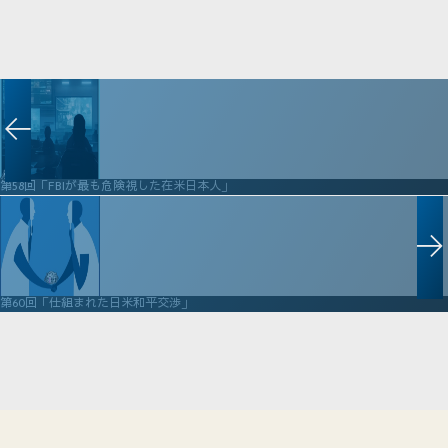
第58回「FBIが最も危険視した在米日本人」
第60回「仕組まれた日米和平交渉」