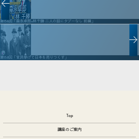
第156回「森永卓郎×林千勝 二人の話にタブーなし 前編」
第158回「官民挙げて日本を売りつくす」
Top
講座のご案内