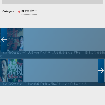
桜ウェビナー
【#37 桜ウェビナー】大場一央「水戸学に見る政治権力と『勢』― 日本の今後を読
む」
【#39 桜ウェビナー】鈴木傾城「薬物に侵略されていく日本のゆくえ」