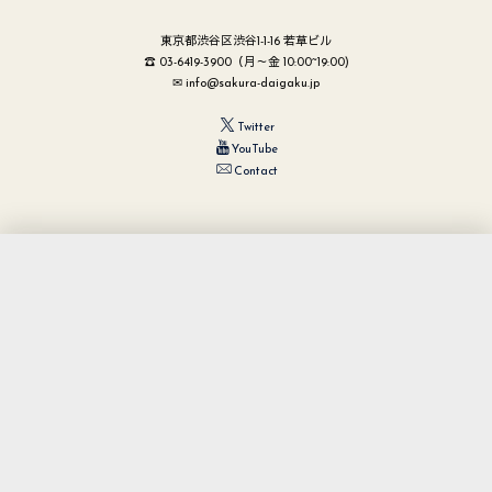
東京都渋谷区渋谷1-1-16 若草ビル
☎ 03-6419-3900（月～金 10:00~19:00)
✉ info@sakura-daigaku.jp
Twitter
YouTube
Contact
個人情報保護方針
特定商取引法に基づく表記
利用規約
©
2004 - 2026
日本文化チャンネル桜