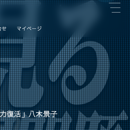
合せ
マイページ
国力復活」八木景子