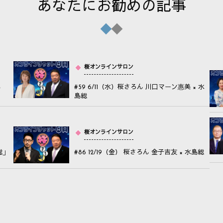
あなたにお勧めの記事
桜オンラインサロン
島
#59 6/11（水）桜さろん 川口マーン惠美 × 水
島総
桜オンラインサロン
総」
#86 12/19（金） 桜さろん 金子吉友 × 水島総