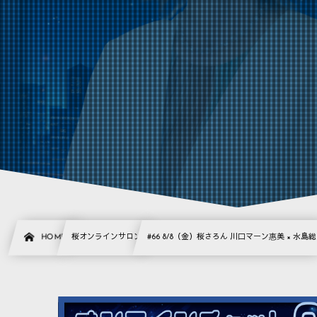
HOME
桜オンラインサロン
#66 8/8（金）桜さろん 川口マーン惠美 × 水島総