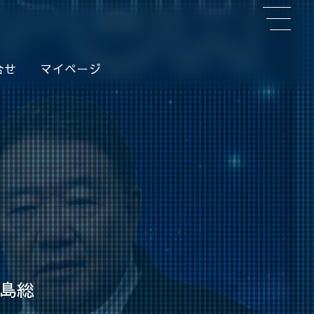
合せ
マイページ
水島総