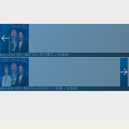
#32 11/25（月）桜さろん 村上康文 × 水島総
#34 12/9（月）桜さろん 川口マーン惠美 × 水島総