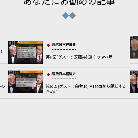
あなたにお勧めの記事
現代日本経済史
は何
第11回[ゲスト：安藤裕] 運命の1997年
現代日本経済史
ーの
第16回[ゲスト：藤井聡] ATM国から脱却する
ために