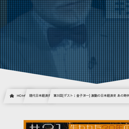
HOME
現代日本経済史
第31回[ゲスト：金子洋一] 激動の日本経済史 あの