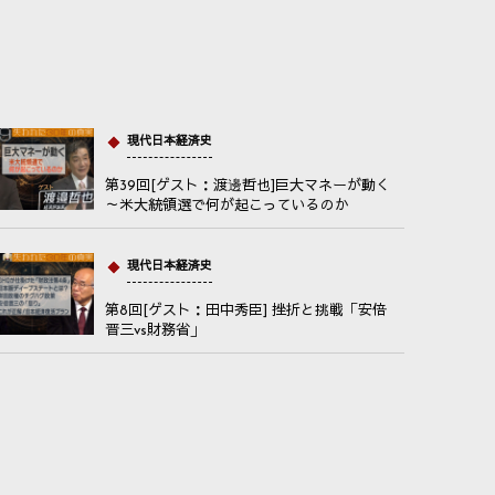
現代日本経済史
第39回[ゲスト：渡邊哲也]巨大マネーが動く
～米大統領選で何が起こっているのか
現代日本経済史
第8回[ゲスト：田中秀臣] 挫折と挑戦「安倍
晋三vs財務省」