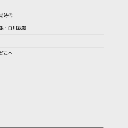
党時代
銀・白川総裁
どこへ